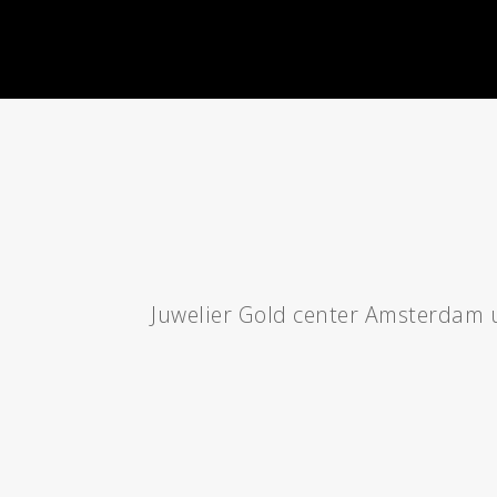
Juwelier Gold center Amsterdam
u