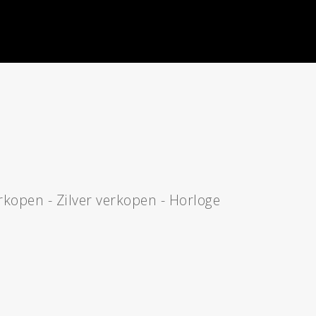
rkopen
-
Zilver verkopen
-
Horloge