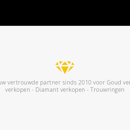
w vertrouwde partner sinds 2010 voor
Goud ve
verkopen
-
Diamant verkopen
-
Trouwringen