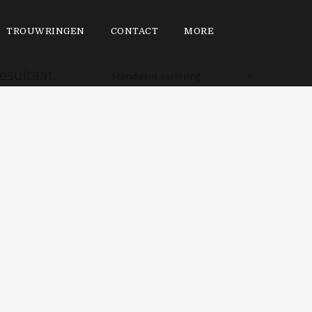
TROUWRINGEN
CONTACT
MORE
esultaat
Standaard sortering