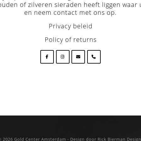
ouden of zilveren sieraden heeft liggen waar 
en neem
contact met ons op
.
Privacy beleid
Policy of returns
© 2026
Gold Center Amsterdam - Design door Rick Bierman Desig