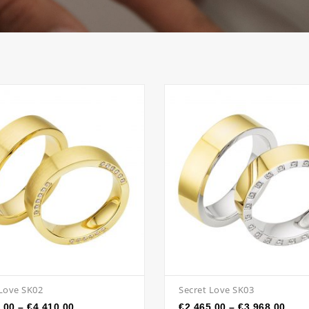
 Love SK02
Secret Love SK03
.00
–
€
4,410.00
€
2,465.00
–
€
3,968.00