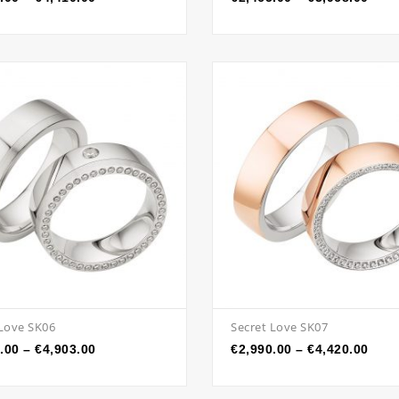
 Love SK06
Secret Love SK07
.00
–
€
4,903.00
€
2,990.00
–
€
4,420.00