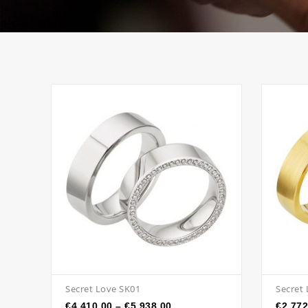
Secret Love SK01
Secret
€
4,410.00
–
€
5,938.00
€
2,772