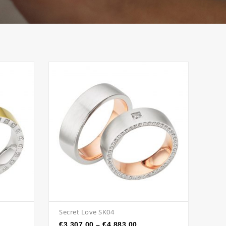
Secret Love SK04
€
3,307.00
–
€
4,883.00