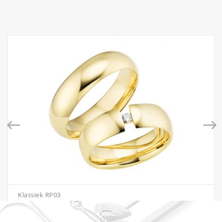
Klassiek RP03
€
1,227.00
–
€
2,163.00