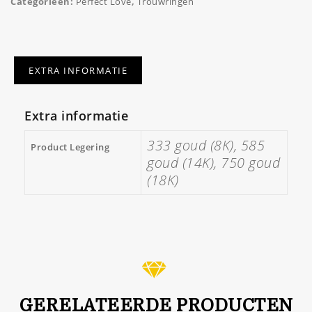
Categorieën:
Perfect Love
,
Trouwringen
EXTRA INFORMATIE
Extra informatie
333 goud (8K), 585
Product Legering
goud (14K), 750 goud
(18K)
GERELATEERDE PRODUCTEN