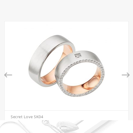
Secret Love SK04
€
3,307.00
–
€
4,883.00