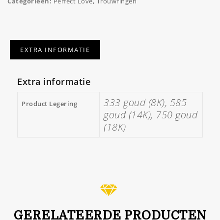
Categorieën:
Perfect Love
,
Trouwringen
EXTRA INFORMATIE
Extra informatie
333 goud (8K), 585
Product Legering
goud (14K), 750 goud
(18K)
GERELATEERDE PRODUCTEN