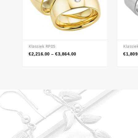
Klassiek RP05
Klassie
€
2,216.00
–
€
3,864.00
€
1,809