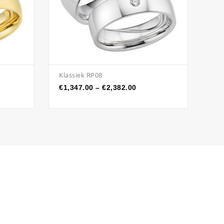
Klassiek RP08
Kla
€
1,347.00
–
€
2,382.00
€
6