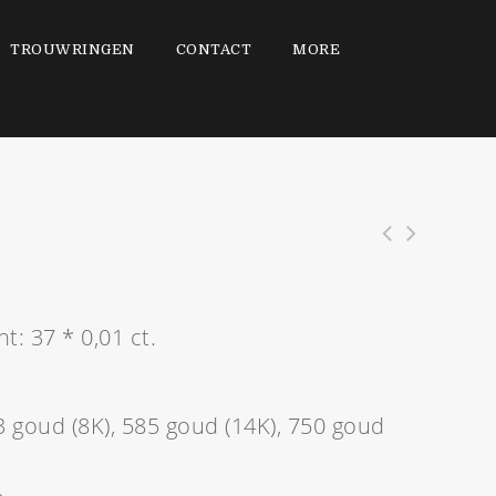
TROUWRINGEN
CONTACT
MORE
ant: 37 * 0,01 ct.
3 goud (8K), 585 goud (14K), 750 goud