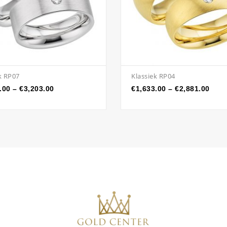
k RP07
Klassiek RP04
.00
–
€
3,203.00
€
1,633.00
–
€
2,881.00