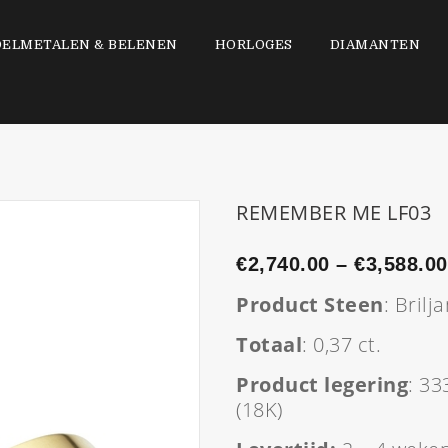
DELMETALEN & BELENEN
HORLOGES
DIAMANTEN
REMEMBER ME LF03
€
2,740.00
–
€
3,588.00
Product Steen
: Brilj
Totaal
: 0,37 ct.
Product legering
: 33
(18K)