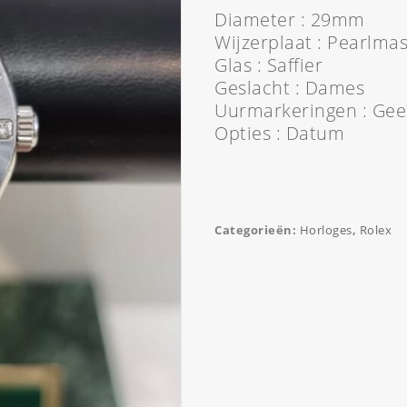
Diameter : 29mm
Wijzerplaat : Pearlmas
Glas : Saffier
Geslacht : Dames
Uurmarkeringen : Ge
Opties : Datum
Categorieën:
Horloges
,
Rolex