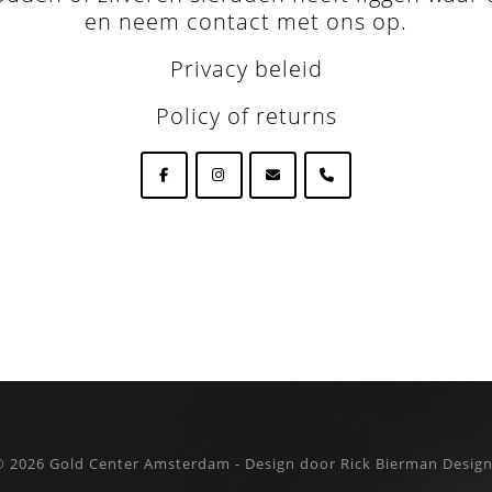
en neem
contact met ons op
.
Privacy beleid
Policy of returns
© 2026
Gold Center Amsterdam - Design door Rick Bierman Desig