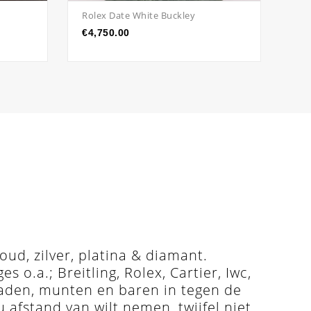
Rolex Date White Buckley
Rol
€
4,750.00
€
6
ud, zilver, platina & diamant.
o.a.; Breitling, Rolex, Cartier, Iwc,
raden, munten en baren in tegen de
u afstand van wilt nemen, twijfel niet