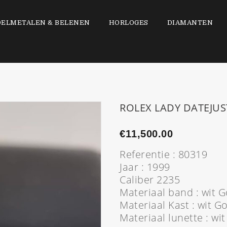
DELMETALEN & BELENEN
HORLOGES
DIAMANTEN
ROLEX LADY DATEJUS
€
11,500.00
Referentie : 80319
Jaar : 1999
Caliber 2235
Materiaal band : wit 
Materiaal Kast : wit G
Materiaal lunette : w