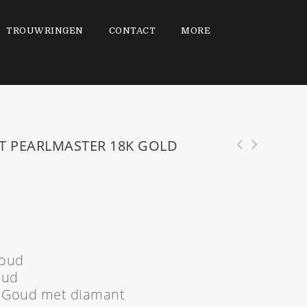
TROUWRINGEN
CONTACT
MORE
T PEARLMASTER 18K GOLD
Goud
oud
it Goud met diamant