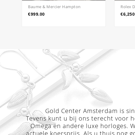
Baume & Mercier Hampton
Rolex 
€
999.00
€
6,250
Gold Center Amsterdam is sind
Tevens kunt u bij ons terecht voor h
Omega en andere luxe horloges. Wi
actuele koersprijs. Als u thuis nog g