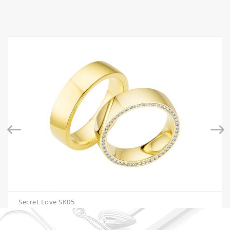
Secret Love SK05
€
3,322.00
–
€
4,816.00