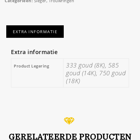
Categorieën:
Sieger
,
Trouwringen
EXTRA INFORMATIE
Extra informatie
333 goud (8K), 585
Product Legering
goud (14K), 750 goud
(18K)
GERELATEERDE PRODUCTEN