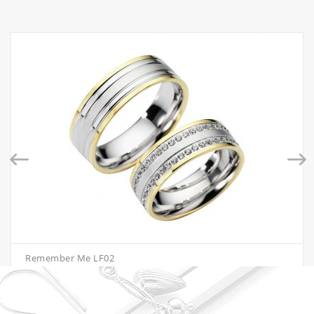
Remember Me LF02
€
5,335.00
–
€
6,448.00