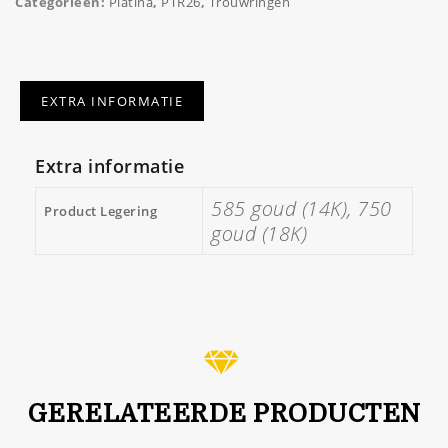
Categorieën:
Platina
,
PTR26
,
Trouwringen
EXTRA INFORMATIE
Extra informatie
585 goud (14K), 750
Product Legering
goud (18K)
GERELATEERDE PRODUCTEN