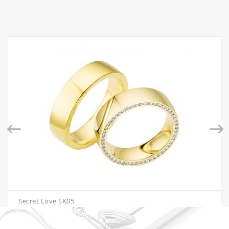
Secret Love SK05
€
3,322.00
–
€
4,816.00