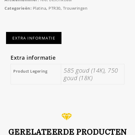
Categorieën:
Platina
,
PTR30
,
Trouwringen
EXTRA INFORMATIE
Extra informatie
585 goud (14K), 750
Product Legering
goud (18K)
GERELATEERDE PRODUCTEN